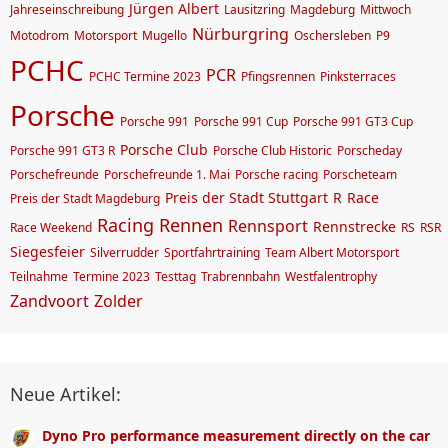
Jürgen Albert
Jahreseinschreibung
Lausitzring
Magdeburg
Mittwoch
Nürburgring
Motodrom
Motorsport
Mugello
Oschersleben
P9
PCHC
PCR
PCHC Termine 2023
Pfingsrennen
Pinksterraces
Porsche
Porsche 991
Porsche 991 Cup
Porsche 991 GT3 Cup
Porsche Club
Porsche 991 GT3 R
Porsche Club Historic
Porscheday
Porschefreunde
Porschefreunde 1. Mai
Porsche racing
Porscheteam
Preis der Stadt Stuttgart
R
Race
Preis der Stadt Magdeburg
Racing
Rennen
Rennsport
Rennstrecke
Race Weekend
RS
RSR
Siegesfeier
Silverrudder
Sportfahrtraining
Team Albert Motorsport
Teilnahme
Termine 2023
Testtag
Trabrennbahn
Westfalentrophy
Zandvoort
Zolder
Neue Artikel:
Dyno Pro performance measurement directly on the car