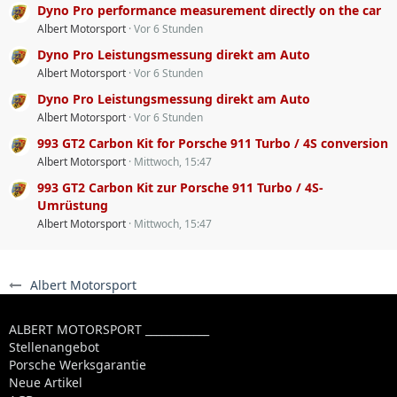
Dyno Pro performance measurement directly on the car
Albert Motorsport
Vor 6 Stunden
Dyno Pro Leistungsmessung direkt am Auto
Albert Motorsport
Vor 6 Stunden
Dyno Pro Leistungsmessung direkt am Auto
Albert Motorsport
Vor 6 Stunden
993 GT2 Carbon Kit for Porsche 911 Turbo / 4S conversion
Albert Motorsport
Mittwoch, 15:47
993 GT2 Carbon Kit zur Porsche 911 Turbo / 4S-
Umrüstung
Albert Motorsport
Mittwoch, 15:47
Albert Motorsport
ALBERT MOTORSPORT ____________
Stellenangebot
Porsche Werksgarantie
Neue Artikel