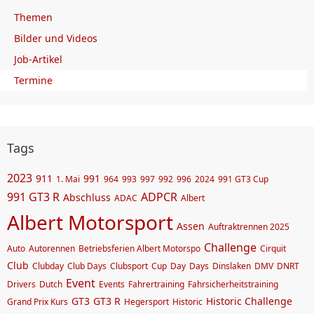
Themen
Bilder und Videos
Job-Artikel
Termine
Tags
2023
911
991
1. Mai
964
993
997
992
996
2024
991 GT3 Cup
991 GT3 R
ADPCR
Abschluss
ADAC
Albert
Albert Motorsport
Assen
Auftraktrennen 2025
Challenge
Auto
Autorennen
Betriebsferien Albert Motorspo
Cirquit
Club
Clubday
Club Days
Clubsport
Cup
Day
Days
Dinslaken
DMV
DNRT
Event
Drivers
Dutch
Events
Fahrertraining
Fahrsicherheitstraining
GT3
GT3 R
Historic Challenge
Grand Prix Kurs
Hegersport
Historic