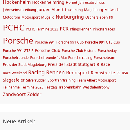
Hockenheim
Hockenheimring
Hornet
Jahresabschluss
Jürgen Albert
Jahreseinschreibung
Lausitzring
Magdeburg
Mittwoch
Nürburgring
Motodrom
Motorsport
Mugello
Oschersleben
P9
PCHC
PCR
PCHC Termine 2023
Pfingsrennen
Pinksterraces
Porsche
Porsche 991
Porsche 991 Cup
Porsche 991 GT3 Cup
Porsche Club
Porsche 991 GT3 R
Porsche Club Historic
Porscheday
Porschefreunde
Porschefreunde 1. Mai
Porsche racing
Porscheteam
Preis der Stadt Stuttgart
R
Race
Preis der Stadt Magdeburg
Racing
Rennen
Rennsport
Rennstrecke
Race Weekend
RS
RSR
Siegesfeier
Silverrudder
Sportfahrtraining
Team Albert Motorsport
Teilnahme
Termine 2023
Testtag
Trabrennbahn
Westfalentrophy
Zandvoort
Zolder
Neue Artikel: