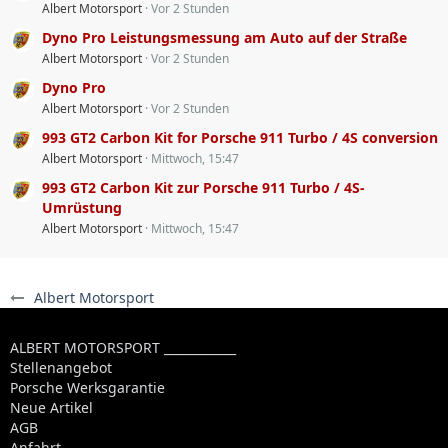
Albert Motorsport
Vor 2 Stunden
Dyno Pro Leistungsmessung am Auto auf der Straße
Albert Motorsport
Vor 2 Stunden
Dyno Pro
Albert Motorsport
Vor 2 Stunden
993 GT2 Carbon Kit for Porsche 911 Turbo / 4S conversion
Albert Motorsport
Mittwoch, 15:47
993 GT2 Carbon Kit zur Porsche 911 Turbo / 4S-
Umrüstung
Albert Motorsport
Mittwoch, 15:47
Albert Motorsport
ALBERT MOTORSPORT ____________
Stellenangebot
Porsche Werksgarantie
Neue Artikel
AGB
Anfahrt