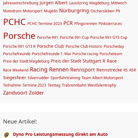
Jürgen Albert
Jahreseinschreibung
Lausitzring
Magdeburg
Mittwoch
Nürburgring
Motodrom
Motorsport
Mugello
Oschersleben
P9
PCHC
PCR
PCHC Termine 2023
Pfingsrennen
Pinksterraces
Porsche
Porsche 991
Porsche 991 Cup
Porsche 991 GT3 Cup
Porsche Club
Porsche 991 GT3 R
Porsche Club Historic
Porscheday
Porschefreunde
Porschefreunde 1. Mai
Porsche racing
Porscheteam
Preis der Stadt Stuttgart
R
Race
Preis der Stadt Magdeburg
Racing
Rennen
Rennsport
Rennstrecke
Race Weekend
RS
RSR
Siegesfeier
Silverrudder
Sportfahrtraining
Team Albert Motorsport
Teilnahme
Termine 2023
Testtag
Trabrennbahn
Westfalentrophy
Zandvoort
Zolder
Neue Artikel:
Dyno Pro Leistungsmessung direkt am Auto