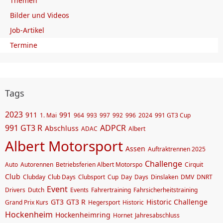
Themen
Bilder und Videos
Job-Artikel
Termine
Tags
2023
911
991
1. Mai
964
993
997
992
996
2024
991 GT3 Cup
991 GT3 R
ADPCR
Abschluss
ADAC
Albert
Albert Motorsport
Assen
Auftraktrennen 2025
Challenge
Auto
Autorennen
Betriebsferien Albert Motorspo
Cirquit
Club
Clubday
Club Days
Clubsport
Cup
Day
Days
Dinslaken
DMV
DNRT
Event
Drivers
Dutch
Events
Fahrertraining
Fahrsicherheitstraining
GT3
GT3 R
Historic Challenge
Grand Prix Kurs
Hegersport
Historic
Hockenheim
Hockenheimring
Hornet
Jahresabschluss