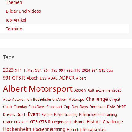
Themen
Bilder und Videos
Job-Artikel
Termine
Tags
2023
911
991
1. Mai
964
993
997
992
996
2024
991 GT3 Cup
991 GT3 R
ADPCR
Abschluss
ADAC
Albert
Albert Motorsport
Assen
Auftraktrennen 2025
Challenge
Auto
Autorennen
Betriebsferien Albert Motorspo
Cirquit
Club
Clubday
Club Days
Clubsport
Cup
Day
Days
Dinslaken
DMV
DNRT
Event
Drivers
Dutch
Events
Fahrertraining
Fahrsicherheitstraining
GT3
GT3 R
Historic Challenge
Grand Prix Kurs
Hegersport
Historic
Hockenheim
Hockenheimring
Hornet
Jahresabschluss