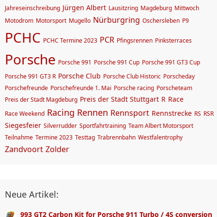
Jürgen Albert
Jahreseinschreibung
Lausitzring
Magdeburg
Mittwoch
Nürburgring
Motodrom
Motorsport
Mugello
Oschersleben
P9
PCHC
PCR
PCHC Termine 2023
Pfingsrennen
Pinksterraces
Porsche
Porsche 991
Porsche 991 Cup
Porsche 991 GT3 Cup
Porsche Club
Porsche 991 GT3 R
Porsche Club Historic
Porscheday
Porschefreunde
Porschefreunde 1. Mai
Porsche racing
Porscheteam
Preis der Stadt Stuttgart
R
Race
Preis der Stadt Magdeburg
Racing
Rennen
Rennsport
Rennstrecke
Race Weekend
RS
RSR
Siegesfeier
Silverrudder
Sportfahrtraining
Team Albert Motorsport
Teilnahme
Termine 2023
Testtag
Trabrennbahn
Westfalentrophy
Zandvoort
Zolder
Neue Artikel:
993 GT2 Carbon Kit for Porsche 911 Turbo / 4S conversion