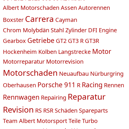
Albert Motorschaden
Assen
Autorennen
Carrera
Boxster
Cayman
Chrom Molybdän Stahl Zylinder
DFI
Engine
Getriebe
Gearbox
GT2
GT3 R
GT3R
Motor
Hockenheim
Kolben
Langstrecke
Motorreparatur
Motorrevision
Motorschaden
Neuaufbau
Nürburgring
Porsche 911
Racing
Oberhausen
R
Rennen
Reparatur
Rennwagen
Repairing
Revision
RS
RSR
Schäden
Spareparts
Team Albert Motorsport
Teile
Turbo