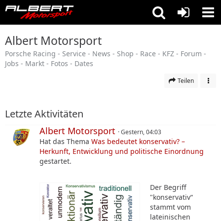
Albert Motorsport
Porsche Racing - Service - News - Shop - Race - KFZ - Forum -
Jobs - Markt - Fotos - Dates
Teilen
Letzte Aktivitäten
Albert Motorsport
Gestern, 04:03
Hat das Thema
Was bedeutet konservativ? –
Herkunft, Entwicklung und politische Einordnung
gestartet.
Der Begriff
"konservativ“
stammt vom
lateinischen