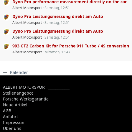
Dyno Pro performance measurement directly on the car
Albert Motorsport
Samstag, 12:51
Dyno Pro Leistungsmessung direkt am Auto
Albert Motorsport
Samstag, 12:51
Dyno Pro Leistungsmessung direkt am Auto
Albert Motorsport
Samstag, 12:51
993 GT2 Carbon Kit for Porsche 911 Turbo / 4S conversion
Albert Motorsport
Mittwoch, 15:47
Kalender
ALBERT MOTORSPORT ____________
Stellenangebot
Porsche Werksgarantie
Neue Artikel
AGB
Anfahrt
Impressum
Über uns