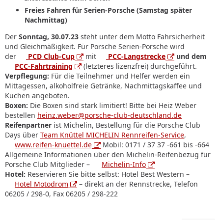
Freies Fahren für Serien-Porsche (Samstag später
Nachmittag)
Der
Sonntag, 30.07.23
steht unter dem Motto Fahrsicherheit
und Gleichmäßigkeit. Für Porsche Serien-Porsche wird
der
PCD Club-Cup
mit
PCC-Langstrecke
und dem
PCC-Fahrtraining
(letzteres lizenzfrei) durchgeführt.
Verpflegung:
Für die Teilnehmer und Helfer werden ein
Mittagessen, alkoholfreie Getränke, Nachmittagskaffee und
Kuchen angeboten.
Boxen:
Die Boxen sind stark limitiert! Bitte bei Heiz Weber
bestellen
heinz.weber@porsche-club-deutschland.de
Reifenpartner
ist Michelin, Bestellung für die Porsche Club
Days über
Team Knüttel MICHELIN Rennreifen-Service
,
www.reifen-knuettel.de
Mobil: 0171 / 37 37 -661 bis -664
Allgemeine Informationen über den Michelin-Reifenbezug für
Porsche Club Mitglieder –
Michelin-Info
Hotel:
Reservieren Sie bitte selbst: Hotel Best Western –
Hotel Motodrom
– direkt an der Rennstrecke, Telefon
06205 / 298-0, Fax 06205 / 298-222