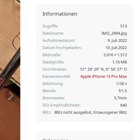
Informationen
Zugriffe
513
Dateiname
IMG_2994.jpg
Aufnahmedatum
9. Juli 2022
Datum hochgeladen
10. Juli 2022
Bildmaße
2.016 × 1.512
Dateigröße
1,16 MB
Koordinaten
51° 29' 29" N, 6° 50' 27" O
Kameramodell
Apple iPhone 13 Pro Max
Belichtung
1/36 s
Blende
f/1.5
Brennweite
5,7mm
ISO-Empfindlichkeit
640
Blitz
Blitz nicht ausgelöst, Erzwungener Blitz