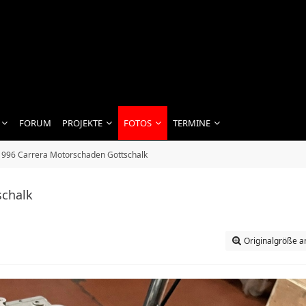
FORUM
PROJEKTE
FOTOS
TERMINE
 996 Carrera Motorschaden Gottschalk
schalk
Originalgröße a