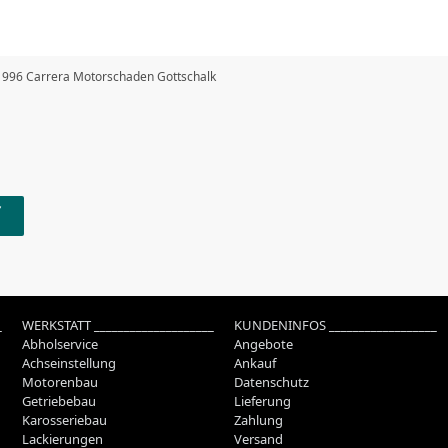
 996 Carrera Motorschaden Gottschalk
_
WERKSTATT ____________________
KUNDENINFOS __________________
Abholservice
Angebote
Achseinstellung
Ankauf
Motorenbau
Datenschutz
Getriebebau
Lieferung
Karosseriebau
Zahlung
Lackierungen
Versand