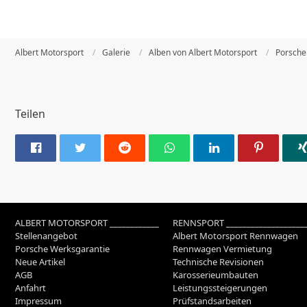
Albert Motorsport
Galerie
Alben von Albert Motorsport
Porsche
Teilen
ALBERT MOTORSPORT ____________
RENNSPORT ___________________
Stellenangebot
Albert Motorsport Rennwagen
Porsche Werksgarantie
Rennwagen Vermietung
Neue Artikel
Technische Revisionen
AGB
Karosserieumbauten
Anfahrt
Leistungssteigerungen
Impressum
Prüfstandsarbeiten