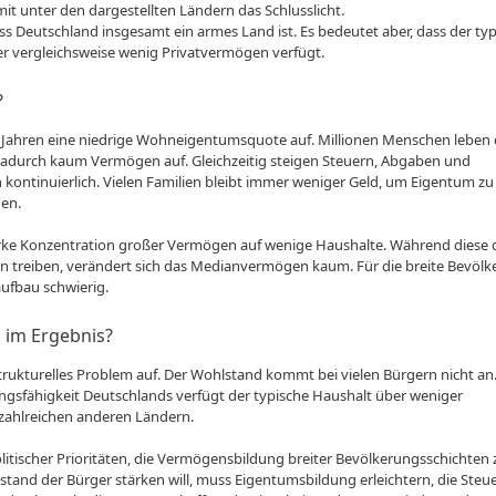
it unter den dargestellten Ländern das Schlusslicht.
ss Deutschland insgesamt ein armes Land ist. Es bedeutet aber, dass der ty
r vergleichsweise wenig Privatvermögen verfügt.
?
t Jahren eine niedrige Wohneigentumsquote auf. Millionen Menschen leben
adurch kaum Vermögen auf. Gleichzeitig steigen Steuern, Abgaben und
kontinuierlich. Vielen Familien bleibt immer weniger Geld, um Eigentum z
en.
rke Konzentration großer Vermögen auf wenige Haushalte. Während diese 
n treiben, verändert sich das Medianvermögen kaum. Für die breite Bevöl
ufbau schwierig.
 im Ergebnis?
n strukturelles Problem auf. Der Wohlstand kommt bei vielen Bürgern nicht an.
ungsfähigkeit Deutschlands verfügt der typische Haushalt über weniger
 zahlreichen anderen Ländern.
olitischer Prioritäten, die Vermögensbildung breiter Bevölkerungsschichten
tand der Bürger stärken will, muss Eigentumsbildung erleichtern, die Steu