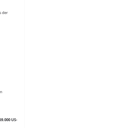
s der
en
59.000 US-