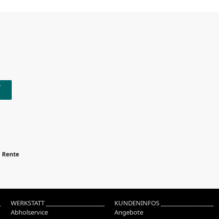
Rente
_
WERKSTATT ____________________
KUNDENINFOS __________________
Abholservice
Angebote