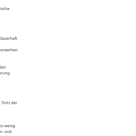
pische
 dauerhaft
u erwerben
den
kerung
 Trotz der
 zu wenig
er- und