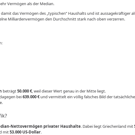
mehr Vermögen als der Median.
 damit das Vermögen des „typischen“ Haushalts und ist aussagekräftiger al
zelne Milliardenvermögen den Durchschnitt stark nach oben verzerren.
n:
n
beträgt
50.000 €
, weil dieser Wert genau in der Mitte liegt.
t dagegen bei
639.000 €
und vermittelt ein völlig falsches Bild der tatsächlich
e.
fik?
dian-Nettovermögen privater Haushalte
. Dabei liegt Griechenland mit
d mit
53.000 US-Dollar
.