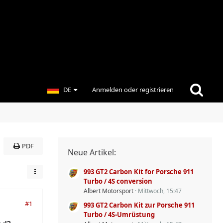
DE
Anmelden oder registrieren
PDF
Neue Artikel:
993 GT2 Carbon Kit for Porsche 911
Turbo / 4S conversion
Albert Motorsport
Mittwoch, 15:47
#1
993 GT2 Carbon Kit zur Porsche 911
Turbo / 4S-Umrüstung