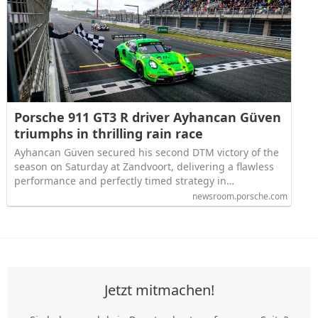
Porsche 911 GT3 R driver Ayhancan Güven
triumphs in thrilling rain race
Ayhancan Güven secured his second DTM victory of the
season on Saturday at Zandvoort, delivering a flawless
performance and perfectly timed strategy in…
newsroom.porsche.com
Jetzt mitmachen!