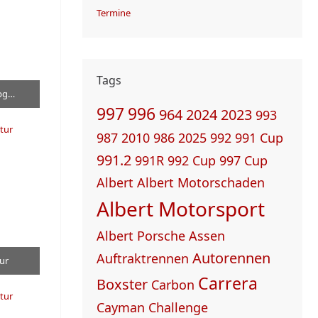
Termine
Tags
Porsche 997 GT3 R Motor Getriebe Upgrade Team Strahm
997
996
964
2024
2023
993
987
2010
986
2025
992
991 Cup
991.2
991R
992 Cup
997 Cup
Albert
Albert Motorschaden
Albert Motorsport
Albert Porsche
Assen
Autorennen
Auftraktrennen
ur
Carrera
Boxster
Carbon
Cayman
Challenge