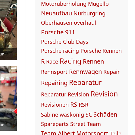
Motorüberholung
Mugello
Neuaufbau
Nürburgring
Oberhausen
overhaul
Porsche 911
Porsche Club Days
Porsche racing
Porsche Rennen
ur
Racing
R
Rennen
Race
Rennwagen
Rennsport
Repair
Reparatur
Repairing
Revision
Reparatur Revision
RS
Revisionen
RSR
Schäden
Sabine waskönig
SC
Spareparts
Street
Team
ur
Team Albert Motorsport
Teile