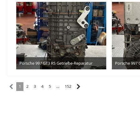
Porsche 997 GT3 RS Getriebe-Reparatur
Porsche 997 
3. Juli 2026
1
2
3
4
5
…
152