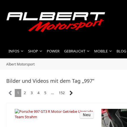
INFOS
SHOP
POWER
GEBRAUCHT
MOBILE
BLOG
Albert Motorsport
Bilder und Videos mit dem Tag „997“
1
2
3
4
5
…
152
Neu