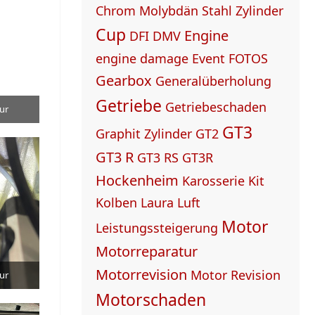
Chrom Molybdän Stahl Zylinder
Cup
Engine
DFI
DMV
engine damage
Event
FOTOS
Gearbox
Generalüberholung
Getriebe
Getriebeschaden
ur
GT3
Graphit Zylinder
GT2
GT3 R
GT3 RS
GT3R
Hockenheim
Karosserie
Kit
Kolben
Laura Luft
Motor
Leistungssteigerung
Motorreparatur
Motorrevision
Motor Revision
ur
Motorschaden