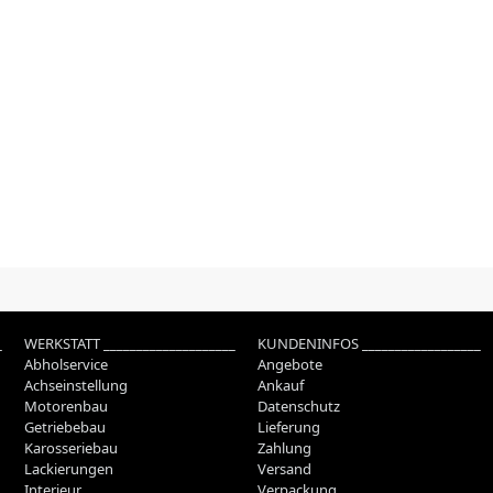
_
WERKSTATT ____________________
KUNDENINFOS __________________
Abholservice
Angebote
Achseinstellung
Ankauf
Motorenbau
Datenschutz
Getriebebau
Lieferung
Karosseriebau
Zahlung
Lackierungen
Versand
Interieur
Verpackung