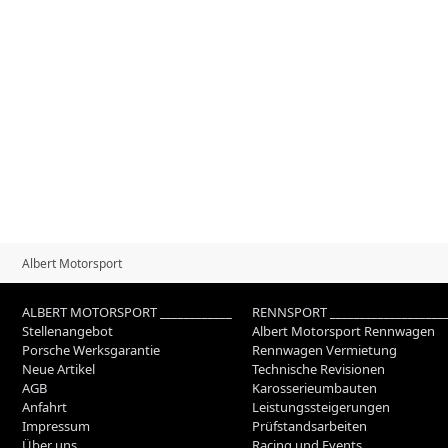
Albert Motorsport
ALBERT MOTORSPORT ____________
RENNSPORT ___________________
Stellenangebot
Albert Motorsport Rennwagen
Porsche Werksgarantie
Rennwagen Vermietung
Neue Artikel
Technische Revisionen
AGB
Karosserieumbauten
Anfahrt
Leistungssteigerungen
Impressum
Prüfstandsarbeiten
Über uns
Racing und Events