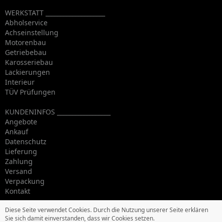
WERKSTATT ____________________
Abholservice
Achseinstellung
Motorenbau
Getriebebau
Karosseriebau
Lackierungen
Interieur
TÜV Prüfungen
KUNDENINFOS __________________
Angebote
Ankauf
Datenschutz
Lieferung
Zahlung
Versand
Verpackung
Kontakt
Diese Seite verwendet Cookies. Durch die Nutzung unserer Seite erklären
Sie sich damit einverstanden, dass wir Cookies setzen.