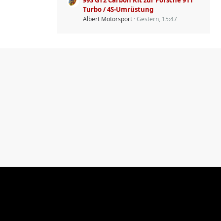
993 GT2 Carbon Kit zur Porsche 911
Turbo / 4S-Umrüstung
Albert Motorsport
Gestern, 15:47