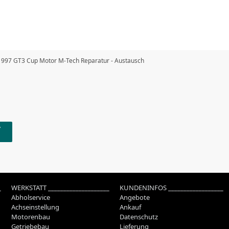
 997 GT3 Cup Motor M-Tech Reparatur - Austausch
_
WERKSTATT ____________________
KUNDENINFOS __________________
Abholservice
Angebote
Achseinstellung
Ankauf
Motorenbau
Datenschutz
Getriebebau
Lieferung