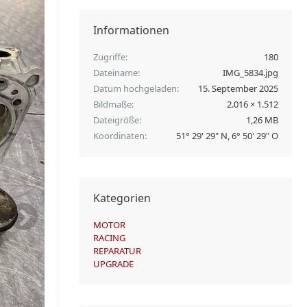
Informationen
Zugriffe
180
Dateiname
IMG_5834.jpg
Datum hochgeladen
15. September 2025
Bildmaße
2.016 × 1.512
Dateigröße
1,26 MB
Koordinaten
51° 29' 29" N, 6° 50' 29" O
Kategorien
MOTOR
RACING
REPARATUR
UPGRADE