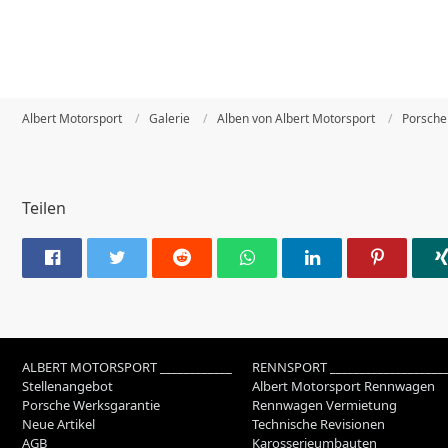
Albert Motorsport
Galerie
Alben von Albert Motorsport
Porsche
Teilen
ALBERT MOTORSPORT ____________
RENNSPORT ___________________
Stellenangebot
Albert Motorsport Rennwagen
Porsche Werksgarantie
Rennwagen Vermietung
Neue Artikel
Technische Revisionen
AGB
Karosserieumbauten