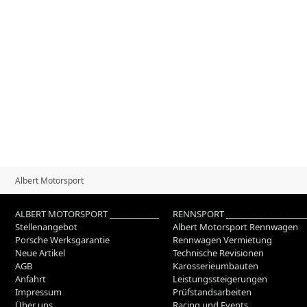
Albert Motorsport
ALBERT MOTORSPORT ____________
RENNSPORT ___________________
Stellenangebot
Albert Motorsport Rennwagen
Porsche Werksgarantie
Rennwagen Vermietung
Neue Artikel
Technische Revisionen
AGB
Karosserieumbauten
Anfahrt
Leistungssteigerungen
Impressum
Prüfstandsarbeiten
Über uns
Racing und Events