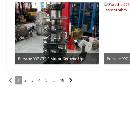
Porsche 997 GT3 R Motor Getriebe Upgrade Team Strahm
14. April 2026
1
2
3
4
5
…
18