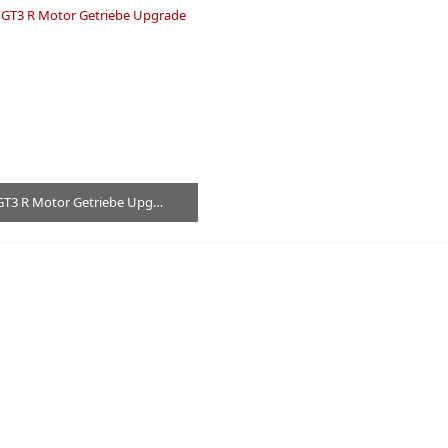
Porsche 997 GT3 R Motor Getriebe Upgrade Team Strahm
20. Februar 2026