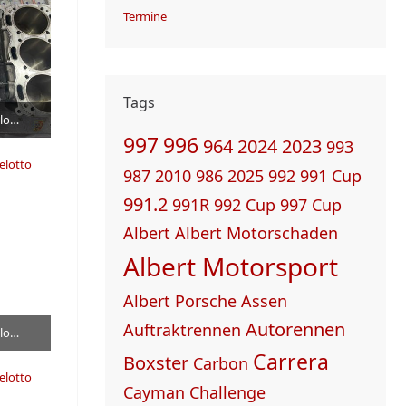
Termine
Tags
Porsche 991.1 GT3 R - Manthey Garbelotto Motor und Getriebe Revision
997
996
964
2024
2023
993
987
2010
986
2025
992
991 Cup
991.2
991R
992 Cup
997 Cup
Albert
Albert Motorschaden
Albert Motorsport
Albert Porsche
Assen
Autorennen
Auftraktrennen
Porsche 991.1 GT3 R - Manthey Garbelotto Motor und Getriebe Revision
Carrera
Boxster
Carbon
Cayman
Challenge