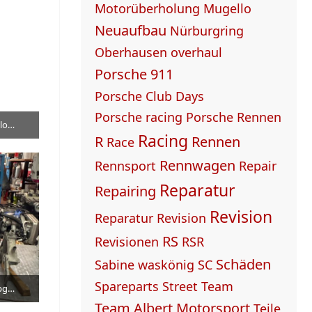
Motorüberholung
Mugello
Neuaufbau
Nürburgring
Oberhausen
overhaul
Porsche 911
Porsche Club Days
Porsche racing
Porsche Rennen
Porsche 991.1 GT3 R - Manthey Garbelotto Motor und Getriebe Revision
Racing
R
Rennen
Race
Rennwagen
Rennsport
Repair
Reparatur
Repairing
Revision
Reparatur Revision
RS
Revisionen
RSR
Schäden
Sabine waskönig
SC
Spareparts
Street
Team
Porsche 997 GT3 R Motor Getriebe Upgrade Team Strahm
Team Albert Motorsport
Teile