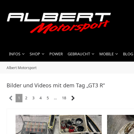
INFOS
SHOP
POWER
GEBRAUCHT
MOBILE
BLOG
Albert Motorsport
Bilder und Videos mit dem Tag „GT3 R“
1
2
3
4
5
…
18