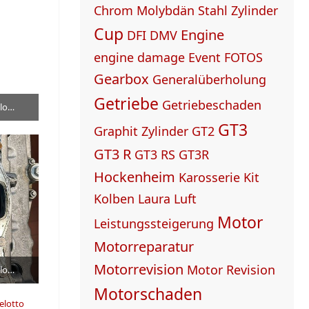
Chrom Molybdän Stahl Zylinder
Cup
Engine
DFI
DMV
engine damage
Event
FOTOS
Gearbox
Generalüberholung
Getriebe
Getriebeschaden
Porsche 991.1 GT3 R - Manthey Garbelotto Motor und Getriebe Revision
GT3
Graphit Zylinder
GT2
GT3 R
GT3 RS
GT3R
Hockenheim
Karosserie
Kit
Kolben
Laura Luft
Motor
Leistungssteigerung
Motorreparatur
Motorrevision
Motor Revision
Porsche 991.1 GT3 R - Manthey Garbelotto Motor und Getriebe Revision
Motorschaden