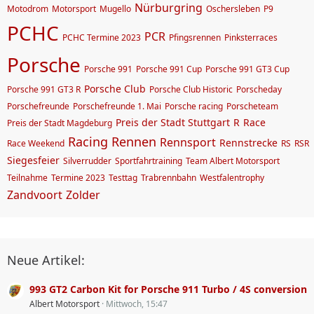
Nürburgring
Motodrom
Motorsport
Mugello
Oschersleben
P9
PCHC
PCR
PCHC Termine 2023
Pfingsrennen
Pinksterraces
Porsche
Porsche 991
Porsche 991 Cup
Porsche 991 GT3 Cup
Porsche Club
Porsche 991 GT3 R
Porsche Club Historic
Porscheday
Porschefreunde
Porschefreunde 1. Mai
Porsche racing
Porscheteam
Preis der Stadt Stuttgart
R
Race
Preis der Stadt Magdeburg
Racing
Rennen
Rennsport
Rennstrecke
Race Weekend
RS
RSR
Siegesfeier
Silverrudder
Sportfahrtraining
Team Albert Motorsport
Teilnahme
Termine 2023
Testtag
Trabrennbahn
Westfalentrophy
Zandvoort
Zolder
Neue Artikel:
993 GT2 Carbon Kit for Porsche 911 Turbo / 4S conversion
Albert Motorsport
Mittwoch, 15:47