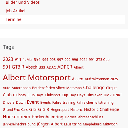
Bilder und Videos
Job-Artikel
Termine
Tags
2023
911
991
1. Mai
964
993
997
992
996
2024
991 GT3 Cup
991 GT3 R
ADPCR
Abschluss
ADAC
Albert
Albert Motorsport
Assen
Auftraktrennen 2025
Challenge
Auto
Autorennen
Betriebsferien Albert Motorspo
Cirquit
Club
Clubday
Club Days
Clubsport
Cup
Day
Days
Dinslaken
DMV
DNRT
Event
Drivers
Dutch
Events
Fahrertraining
Fahrsicherheitstraining
GT3
GT3 R
Historic Challenge
Grand Prix Kurs
Hegersport
Historic
Hockenheim
Hockenheimring
Hornet
Jahresabschluss
Jürgen Albert
Jahreseinschreibung
Lausitzring
Magdeburg
Mittwoch