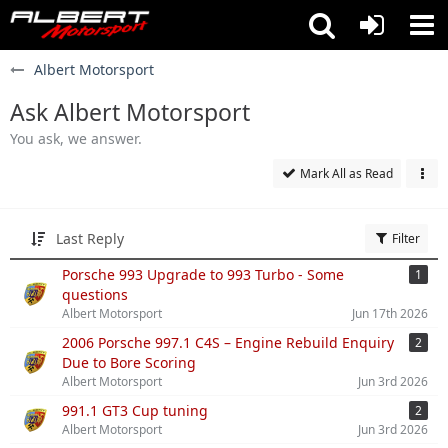
Albert Motorsport
Ask Albert Motorsport
You ask, we answer.
Mark All as Read
Last Reply
Filter
Porsche 993 Upgrade to 993 Turbo - Some
1
questions
Albert Motorsport
Jun 17th 2026
2006 Porsche 997.1 C4S – Engine Rebuild Enquiry
2
Due to Bore Scoring
Albert Motorsport
Jun 3rd 2026
991.1 GT3 Cup tuning
2
Albert Motorsport
Jun 3rd 2026