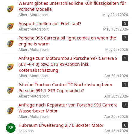
Warum gibt es unterschiedliche Kühlflüssigkeiten für
Porsche Modelle
Albert Motorsport
May 22nd 2026
Auspuffschellen aus Edelstahl?
5
Albert Motorsport
May 18th 2026
Porsche 996 Carrera oil light comes on when the
3
engine is warm
Albert Motorsport
May 9th 2026
Anfrage zum Motorumbau Porsche 997 Carrera S
1
(3.8 → 4.0) bzw. GT3 RS-Option inkl.
Kostenabschätzung
Albert Motorsport
Apr 30th 2026
Ist eine Traction Control TC Nachrüstung beim
1
Porsche 991.1 GT3 Cup möglich?
Albert Motorsport
Apr 30th 2026
Anfrage nach Reparatur von Porsche 996 Carrera
1
Wasserboxer Motor
Albert Motorsport
Apr 20th 2026
Hubraum Erweiterung 2,7 L Boxster Motor
6
senninha
Apr 16th 2026